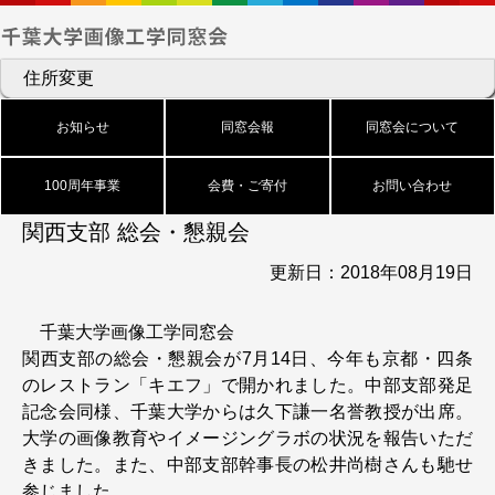
住所変更
お知らせ
同窓会報
同窓会について
100周年事業
会費・ご寄付
お問い合わせ
関西支部 総会・懇親会
更新日：2018年08月19日
千葉大学画像工学同窓会
関西支部の総会・懇親会が7月14日、今年も京都・四条
のレストラン「キエフ」で開かれました。中部支部発足
記念会同様、千葉大学からは久下謙一名誉教授が出席。
大学の画像教育やイメージングラボの状況を報告いただ
きました。また、中部支部幹事長の松井尚樹さんも馳せ
参じました。